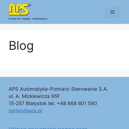
Przejdź
do
Menu
treści
Blog
APS Automatyka-Pomiary-Sterowanie S.A.
ul. A. Mickiewicza 95F
15-257 Białystok tel. +48 668 801 590
serwis@aps.pl